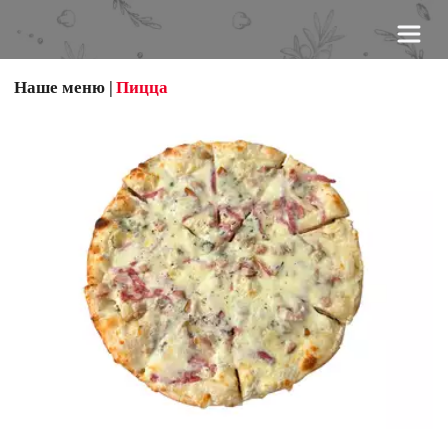
Наше меню
 | 
Пицца